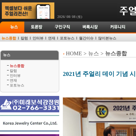
2026/ 08/ 08 (토)
뉴스종합
l
칼럼
l
인터뷰
l
연재
l
포토뉴스
l
월간이슈
l
많이본뉴스
HOME > 뉴스 >
뉴스종합
뉴스
뉴스종합
칼럼
2021년 주얼리 데이 기념 
인터뷰
연재
포토뉴스