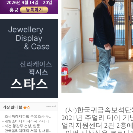
가장 많이 본
뉴스
(사)한국귀금속보석단
2021년 주얼리 데이 기
- 조세특례제한법 수요조사 두..
- 개별소비세 어디까지 과세되..
얼리지원센터 2관 2층에
- 저전 황갑주 선생, 입문 ..
- 한국폴리텍대학 서울 강서캠..