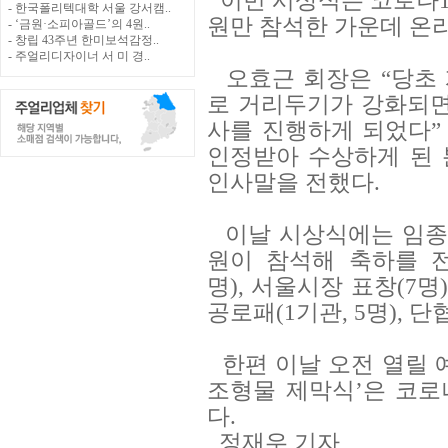
이번 시상식은 코로나1
- 한국폴리텍대학 서울 강서캠..
원만 참석한 가운데 온
- ‘금원·소피아골드’의 4원..
- 창립 43주년 한미보석감정..
- 주얼리디자이너 서 미 경..
오효근 회장은 “당초
로 거리두기가 강화되면
사를 진행하게 되었다”
인정받아 수상하게 된
인사말을 전했다.
이날 시상식에는 임종
원이 참석해 축하를 
명), 서울시장 표창(7명
공로패(1기관, 5명), 단
한편 이날 오전 열릴 
조형물 제막식’은 코로
다.
정재우 기자