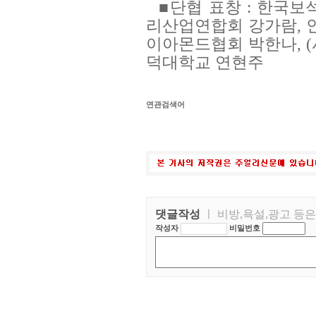
■단협 표창 : 한국보
리산업연합회 강가람, 
이아몬드협회 박한나, 
덕대학교 연현주
연관검색어
댓글작성
ㅣ 비방,욕설,광고 등
작성자
비밀번호