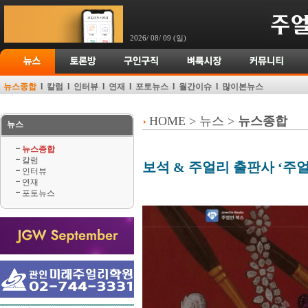
2026/ 08/ 09 (일)
뉴스종합
l
칼럼
l
인터뷰
l
연재
l
포토뉴스
l
월간이슈
l
많이본뉴스
HOME > 뉴스 >
뉴스종합
뉴스
뉴스종합
칼럼
보석 & 주얼리 출판사 ‘주얼
인터뷰
연재
포토뉴스