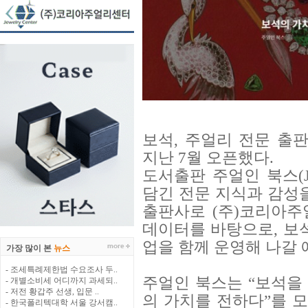
보석, 주얼리 전문 출
지난 7월 오픈했다.
도서출판 주얼인 북스(Je
담긴 전문 지식과 감성
출판사로 (주)코리아
데이터를 바탕으로, 보
업을 함께 운영해 나갈 
가장 많이 본
뉴스
- 조세특례제한법 수요조사 두..
주얼인 북스는 “보석을 
- 개별소비세 어디까지 과세되..
- 저전 황갑주 선생, 입문 ..
의 가치를 전하다”를 모
- 한국폴리텍대학 서울 강서캠..