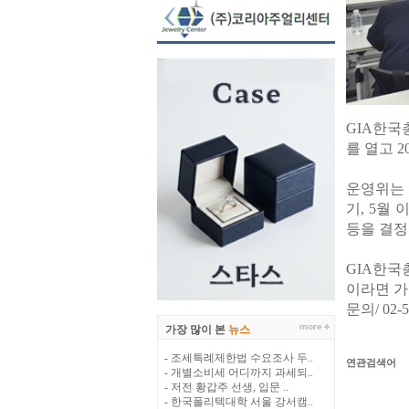
GIA한국
를 열고 
운영위는 
기, 5월
등을 결정
GIA한국
이라면 가
문의/ 02-5
가장 많이 본
뉴스
- 조세특례제한법 수요조사 두..
연관검색어
- 개별소비세 어디까지 과세되..
- 저전 황갑주 선생, 입문 ..
- 한국폴리텍대학 서울 강서캠..