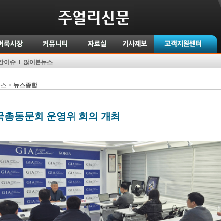
간이슈
l
많이본뉴스
뉴스 >
뉴스종합
국총동문회 운영위 회의 개최