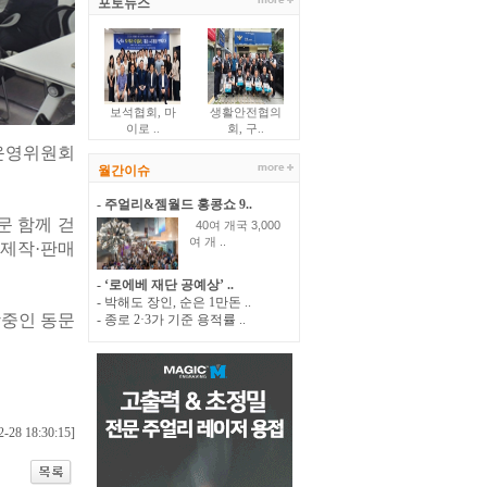
포토뉴스
보석협회, 마
생활안전협의
이로 ..
회, 구..
 운영위원회
월간이슈
- 주얼리&젬월드 홍콩쇼 9..
문 함께 걷
40여 개국 3,000
여 개 ..
 제작·판매
- ‘로에베 재단 공예상’ ..
- 박해도 장인, 순은 1만돈 ..
학중인 동문
- 종로 2·3가 기준 용적률 ..
-28 18:30:15]