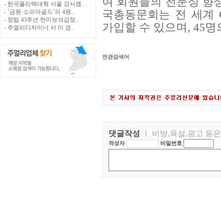
여 회원들의 전문성 향상
- 한국폴리텍대학 서울 강서캠..
국총동문회는 전 세계 
- ‘금원·소피아골드’의 4원..
- 창립 43주년 한미보석감정..
가입할 수 있으며, 45
- 주얼리디자이너 서 미 경..
연관검색어
댓글작성
ㅣ 비방,욕설,광고 등
작성자
비밀번호