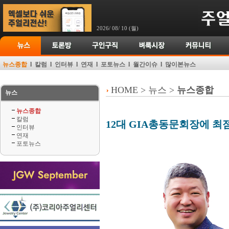
2026/ 08/ 10 (월)
뉴스종합
l
칼럼
l
인터뷰
l
연재
l
포토뉴스
l
월간이슈
l
많이본뉴스
HOME > 뉴스 >
뉴스종합
뉴스
뉴스종합
칼럼
12대 GIA총동문회장에 최
인터뷰
연재
포토뉴스