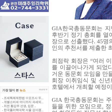
GIA한국총동문회는 지난
후반기 정기 총회를 열어
장으로 선출했다. 45명
인의 추천서를 제출한 
최점락 회장은 “여러 
를 이끌어나가게 되었다
거운 동문회 모임을 만
회장 이취임식 및 신년회
호텔에서 개최할 예정이
가장 많이 본
뉴스
- 조세특례제한법 수요조사 두..
GIA 한국총동문회는 주
- 개별소비세 어디까지 과세되..
들을 위한 모임으로, 
- 저전 황갑주 선생, 입문 ..
- 한국폴리텍대학 서울 강서캠..