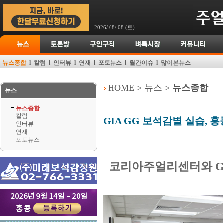
2026/ 08/ 08 (토)
뉴스종합
l
칼럼
l
인터뷰
l
연재
l
포토뉴스
l
월간이슈
l
많이본뉴스
HOME > 뉴스 >
뉴스종합
뉴스
뉴스종합
칼럼
GIA GG 보석감별 실습, 
인터뷰
연재
포토뉴스
코리아주얼리센터와 G