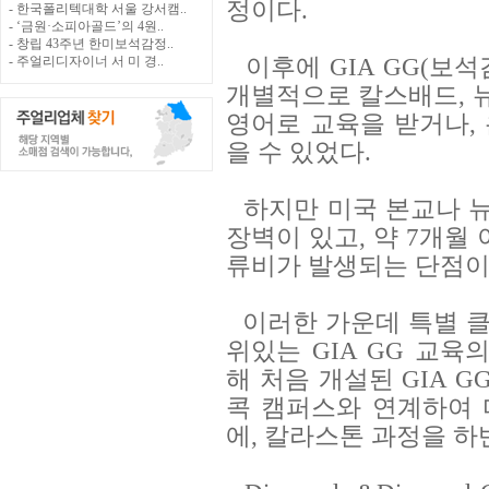
정이다.
- 한국폴리텍대학 서울 강서캠..
- ‘금원·소피아골드’의 4원..
- 창립 43주년 한미보석감정..
이후에 GIA GG(보
- 주얼리디자이너 서 미 경..
개별적으로 칼스배드, 뉴
영어로 교육을 받거나, 
을 수 있었다.
하지만 미국 본교나 뉴
장벽이 있고, 약 7개월
류비가 발생되는 단점이
이러한 가운데 특별 
위있는 GIA GG 교육
해 처음 개설된 GIA GG
콕 캠퍼스와 연계하여
에, 칼라스톤 과정을 하