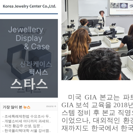
미국 GIA 본교는 파
GIA 보석 교육을 2018
가장 많이 본
뉴스
스템 정비 후 본교 직
- 조세특례제한법 수요조사 두..
이었으나, 대외적인 환
- 개별소비세 어디까지 과세되..
- 저전 황갑주 선생, 입문 ..
재까지도 한국에서 한국어
- 한국폴리텍대학 서울 강서캠..